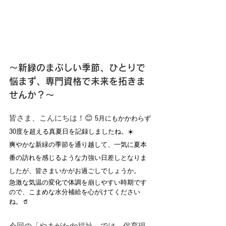
～新緑のまぶしい季節、ひとりで
悩まず、専門資格で未来を拓きま
せんか？～
皆さま、こんにちは！😊 
5月にもかかわらず
30度を超える真夏日を記録しましたね。☀️ 
爽やかな新緑の季節を通り越して、一気に夏本
番の訪れを感じるような力強い日差しとなりま
したが、皆さまいかがお過ごしでしょうか。
急激な気温の変化で体調を崩しやすい時期です
ので、こまめな水分補給を心がけてください
ね。🥤
今回の「やまがたde福祉」では、保育現