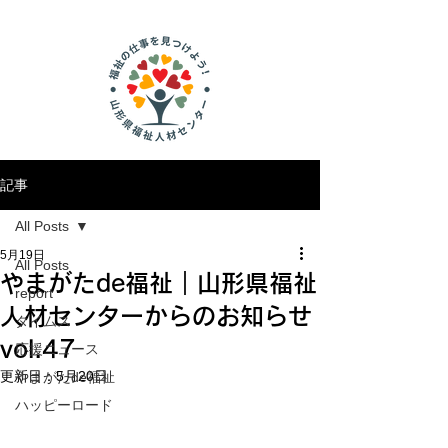
記事
All Posts
5月19日
All Posts
やまがたde福祉｜山形県福祉
report
人材センターからのお知らせ
タイムス
vol.47
応援ニュース
更新日：
5月20日
やまがたde福祉
ハッピーロード