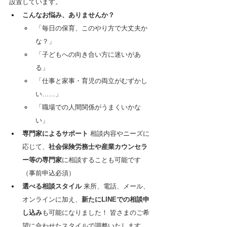
設置しています。
こんなお悩み、ありませんか？
「毎日の保育、このやり方で大丈夫か
な？」
「子どもへの向き合い方に迷いがあ
る」
「仕事と家事・育児の両立がむずかし
い……」
「職場での人間関係がうまくいかな
い」
専門家によるサポート
 相談内容やニーズに
応じて、
社会保険労務士や産業カウンセラ
ー等の専門家
に相談することも可能です
（事前申込必須）
選べる相談スタイル
 来所、電話、メール、
オンラインに加え、
新たにLINEでの相談申
し込み
も可能になりました！ 皆さまのご希
望に合わせたスタイルで調整いたします。