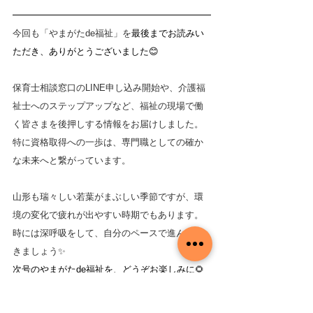
今回も「やまがたde福祉」を
最後までお読みい
ただき、ありがとうございました😊
保育士相談窓口のLINE申し込み開始や、介護福
祉士へのステップアップなど、福祉の現場で働
く皆さまを後押しする情報をお届けしました。
特に資格取得への一歩は、専門職としての確か
な未来へと繋がっています。
山形も瑞々しい若葉がまぶしい季節ですが、環
境の変化で疲れが出やすい時期でもあります。
時には深呼吸をして、自分のペースで進んでい
きましょう✨
次号のやまがたde福祉を、どうぞお楽しみに🌻
#福祉の仕事を見つけよう
#やまがたde福祉
#