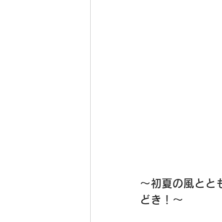
～初夏の風とと
どき！～