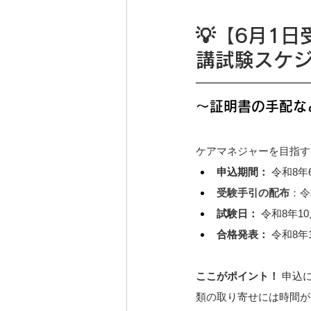
💡【6月1
講試験スケ
～証明書の手配な
ケアマネジャーを目指す
申込期間：
 令和8
受験手引の配布
：令
試験日：
 令和8年1
合格発表：
 令和8年
ここがポイント！
 申込
類の取り寄せには時間が