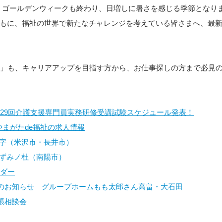
 ゴールデンウィークも終わり、日増しに暑さを感じる季節となりま
もに、福祉の世界で新たなチャレンジを考えている皆さまへ、最
祉」も、キャリアアップを目指す方から、お仕事探しの方まで必見
】第29回介護支援専門員実務研修受講試験スケジュール発表！
  やまがたde福祉の求人情報
十字（米沢市・長井市）
いずみノ杜（南陽市）
ンダー
のお知らせ　グループホームもも太郎さん高畠・大石田
張相談会