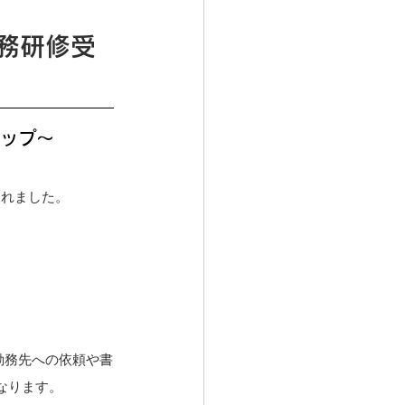
実務研修受
テップ～
されました。
勤務先への依頼や書
なります。