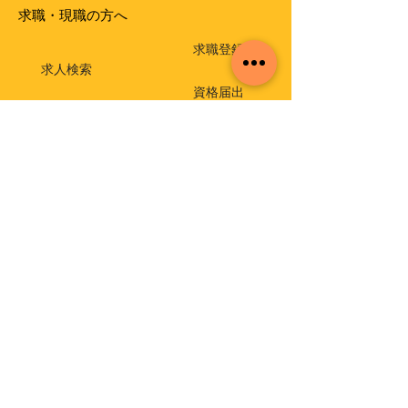
求職・現職の方へ
求職登録
求人検索
資格届出
就職相談・出張相談会
保育士相談窓口
返還免除付き貸付金
介護支援専門員実務研修受講試験
イベント・セミナー
福祉・介護のお仕事ミニセミナー
福祉の仕事 職場体験事業