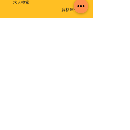
求人検索
資格届出
就職相談・出張相談会
保育士相談窓口
返還免除付き貸付金
介護支援専門員実務研修受講試験
イベント・セミナー
福祉・介護のお仕事ミニセミナー
福祉の仕事 職場体験事業
保育士就職・再就職応援セミナー
保育の仕事 職場体験事業