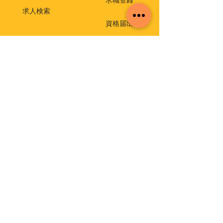
求職登録
求人検索
資格届出
就職相談・出張相談会
保育士相談窓口
返還免除付き貸付金
介護支援専門員実務研修受講試験
イベント・セミナー
福祉・介護のお仕事ミニセミナー
福祉の仕事 職場体験事業
保育士就職・再就職応援セミナー