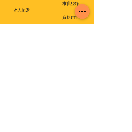
求職登録
求人検索
資格届出
就職相談・出張相談会
保育士相談窓口
返還免除付き貸付金
介護支援専門員実務研修受講試験
イベント・セミナー
福祉・介護のお仕事ミニセミナー
福祉の仕事 職場体験事業
保育士就職・再就職応援セミナー