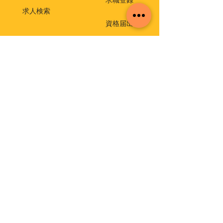
求職登録
求人検索
資格届出
就職相談・出張相談会
保育士相談窓口
返還免除付き貸付金
介護支援専門員実務研修受講試験
イベント・セミナー
福祉・介護のお仕事ミニセミナー
福祉の仕事 職場体験事業
保育士就職・再就職応援セミナー