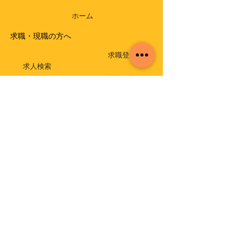
ホーム
求職・現職の方へ
求職登録
求人検索
資格届出
就職相談・出張相談会
保育士相談窓口
返還免除付き貸付金
介護支援専門員実務研修受講試験
イベント・セミナー