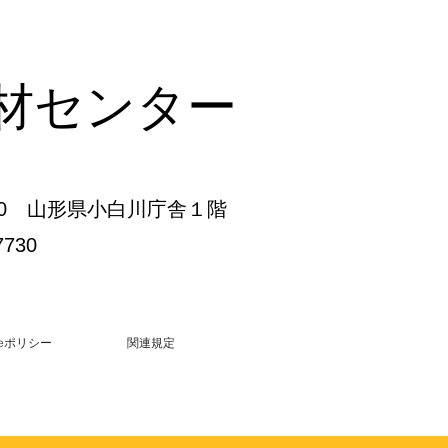
材センター
会
3-30 山形県小白川庁舎１階
7730
kieポリシー
関連規定