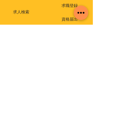
求職登録
求人検索
資格届出
就職相談・出張相談会
保育士相談窓口
返還免除付き貸付金
介護支援専門員実務研修受講試験
イベント・セミナー
福祉・介護のお仕事ミニセミナー
福祉の仕事 職場体験事業