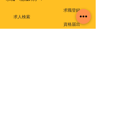
求職登録
求人検索
資格届出
就職相談・出張相談会
保育士相談窓口
返還免除付き貸付金
介護支援専門員実務研修受講試験
イベント・セミナー
福祉・介護のお仕事ミニセミナー
福祉の仕事 職場体験事業