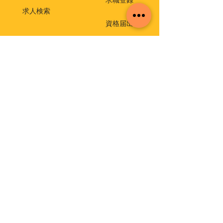
求職登録
求人検索
資格届出
就職相談・出張相談会
保育士相談窓口
返還免除付き貸付金
介護支援専門員実務研修受講試験
イベント・セミナー
福祉・介護のお仕事ミニセミナー
福祉の仕事 職場体験事業
保育士就職・再就職応援セミナー