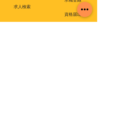
求職登録
求人検索
資格届出
就職相談・出張相談会
保育士相談窓口
返還免除付き貸付金
介護支援専門員実務研修受講試験
イベント・セミナー
福祉・介護のお仕事ミニセミナー
福祉の仕事 職場体験事業
保育士就職・再就職応援セミナー