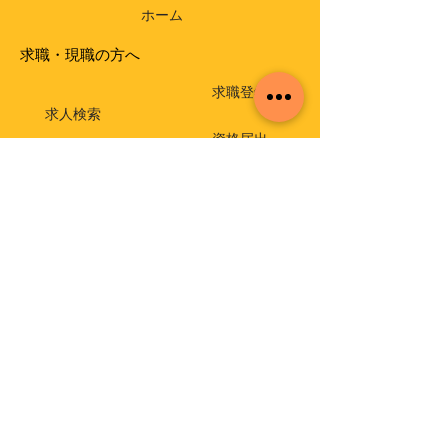
ホーム
求職・現職の方へ
求職登録
求人検索
資格届出
就職相談・出張相談会
保育士相談窓口
返還免除付き貸付金
介護支援専門員実務研修受講試験
イベント・セミナー