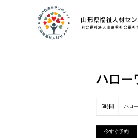
山形県福祉人材セン
​社会福祉法人山形県社会福祉
ハロー
5時間
5
ハロ
時
間
今すぐ予約