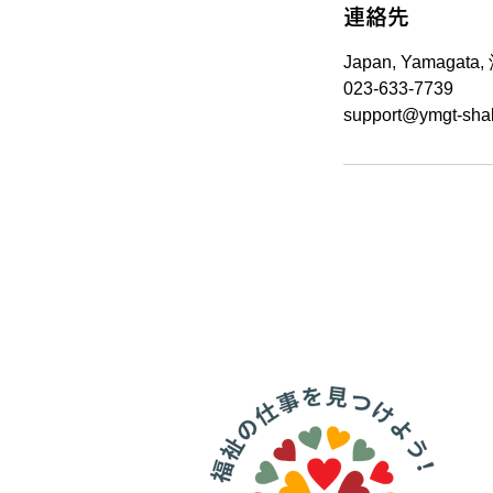
連絡先
Japan, Yamaga
023-633-7739
support@ymgt-shak