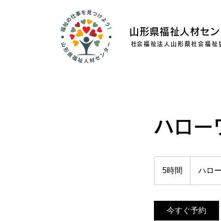
山形県福祉人材セン
​社会福祉法人山形県社会福祉
ハロー
5時間
5
ハロ
時
間
今すぐ予約