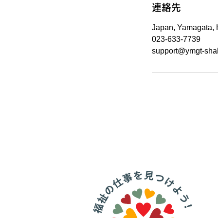
連絡先
Japan, Yamagat
023-633-7739
support@ymgt-shak